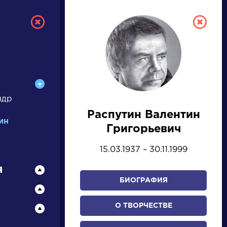
ндр
Распутин Валентин
РУССКАЯ
ин
Григорьевич
ЛИТЕРАТУРА
15.03.1937 – 30.11.1999
ДЛЯ ПРЕЗЕНТАЦИЙ,
я
УРОКОВ И ЕГЭ
БИОГРАФИЯ
А
Б
В
Г
Д
Е
Ж
З
И
К
Л
М
О ТВОРЧЕСТВЕ