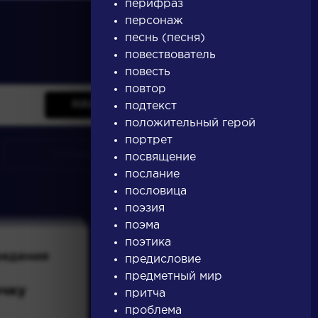
перифраз
персонаж
песнь (песня)
повествователь
повесть
повтор
НАЙТИ
подтекст
положительный герой
портрет
словарь
посвящение
послание
пословица
поэзия
поэма
поэтика
ведения
Писатели
предисловие
предметный мир
ичку
Бунин Иван
притча
Алексеевич
проблема