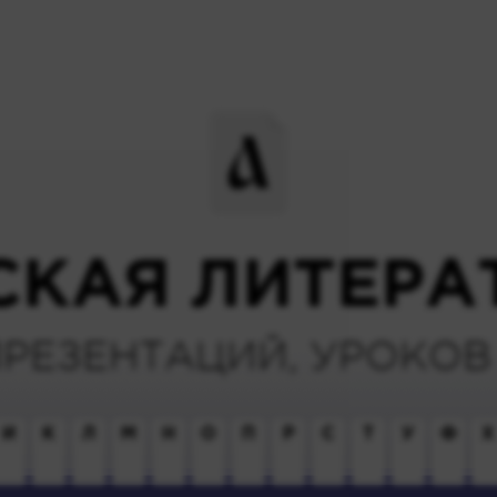
СКАЯ ЛИТЕРА
ПРЕЗЕНТАЦИЙ, УРОКОВ 
И
К
Л
М
Н
О
П
Р
С
Т
У
Ф
Х