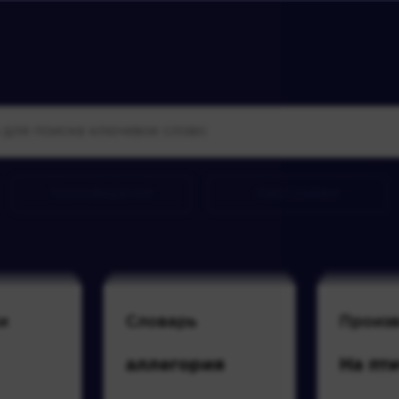
произведения
персонажи
и
Словарь
Произ
аллегория
На пт