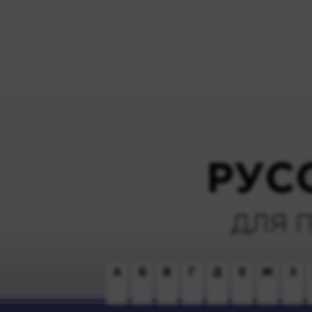
РУС
ДЛЯ 
А
Б
В
Г
Д
Е
Ж
З