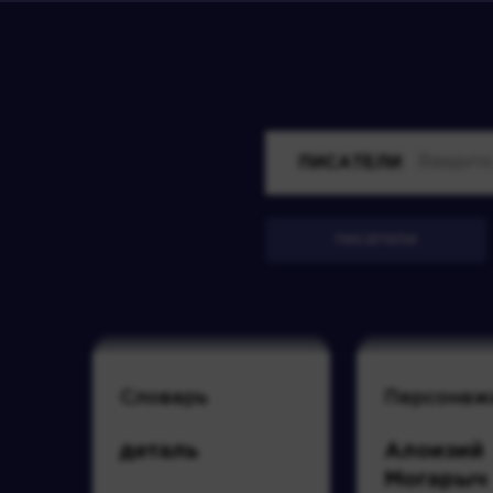
ПИСАТЕЛИ
писатели
Словарь
Персонаж
деталь
Алоизий
Могарыч