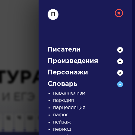
П
Писатели
Произведения
Персонажи
ТУРА
Словарь
И ЕГЭ
параллелизм
пародия
парцелляция
пафос
Ц
Ч
Ш
Щ
Э
Ю
Я
...
пейзаж
период