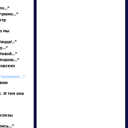
о..."
грюмо..."
етр
но мы
Ницца!.."
..."
евой..."
порою..."
писатели
морских
тускнеет..."
произведения
свою
персонажи
. И тем она
словарь
 слезы
ись..."