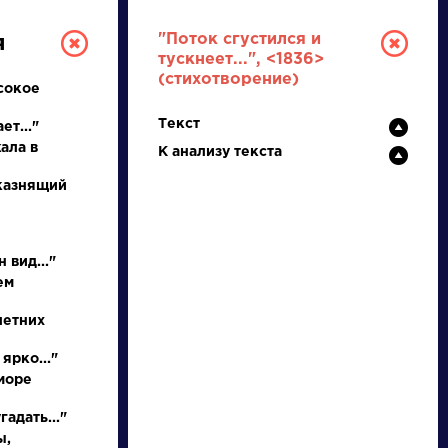
"Поток сгустился и
я
тускнеет...", <1836>
(стихотворение)
сокое
Текст
ет..."
ала в
К анализу текста
 казнящий
РУССКАЯ
 вид..."
ЛИТЕРАТУРА
ем
ДЛЯ ПРЕЗЕНТАЦИЙ,
летних
УРОКОВ И ЕГЭ
ярко..."
море
А
Б
В
Г
Д
Е
Ж
З
И
К
Л
М
адать..."
ы,