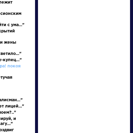
 лежит
 сионским
ти с ума..."
ткрытий
 и жены
ветило..."
-купец..."
писатели
ора! покоя
етучая
произведения
персонажи
талисман…"
т лицей..."
моем?.."
словарь
ируй, и
гу..."
оздвиг