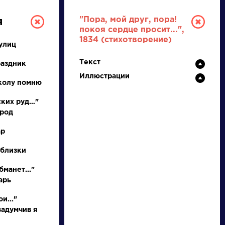
"Пора, мой друг, пора!
я
покоя сердце просит...",
1834 (стихотворение)
улиц
Текст
раздник
Иллюстрации
колу помню
ских руд…"
ород
РУССКАЯ
ар
ЛИТЕРАТУРА
 близки
ДЛЯ ПРЕЗЕНТАЦИЙ,
бманет..."
УРОКОВ И ЕГЭ
арь
А
Б
В
Г
Д
Е
Ж
З
И
К
Л
М
и..."
задумчив я