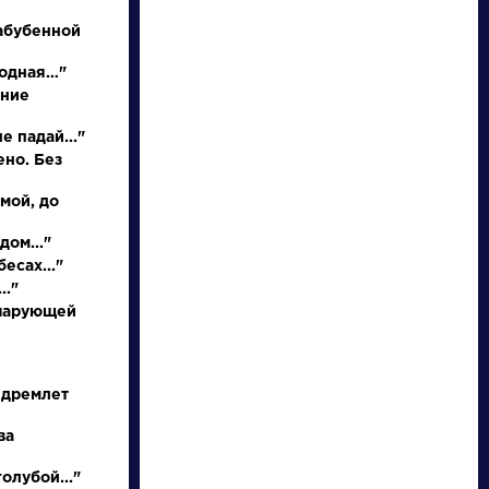
абубенной
родная…"
иние
е падай..."
ено. Без
 мой, до
писатели
дом..."
есах..."
.."
произведения
 чарующей
персонажи
 дремлет
словарь
ва
олубой..."