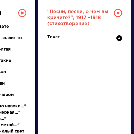
"Песни, песни, о чем вы
я
кричите?", 1917 –1918
(стихотворение)
вете
Текст
 значит то
елтая
такие
РУССКАЯ
ько
ви
ЛИТЕРАТУРА
ечером
ДЛЯ ПРЕЗЕНТАЦИЙ,
УРОКОВ И ЕГЭ
о навеки..."
ерная..."
А
Б
В
Г
Д
Е
Ж
З
И
К
Л
М
.."
метой..."
е алый свет