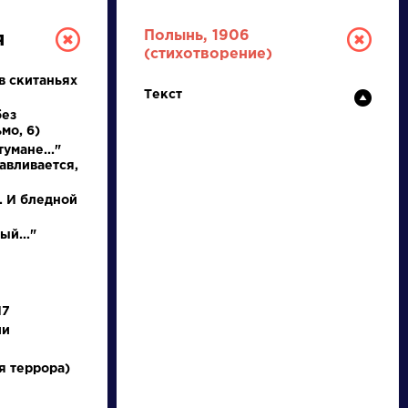
Полынь, 1906
я
(стихотворение)
в скитаньях
Текст
без
мо, 6)
тумане..."
авливается,
. И бледной
РУССКАЯ
ый..."
ЛИТЕРАТУРА
ДЛЯ ПРЕЗЕНТАЦИЙ,
17
УРОКОВ И ЕГЭ
ии
А
Б
В
Г
Д
Е
Ж
З
И
К
Л
М
я террора)