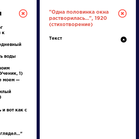
"Одна половинка окна
я
растворилась…", 1920
(стихотворение)
ог
 к
Текст
едневный
ть воды
воим
РУССКАЯ
Ученик, 1)
е моем —
ЛИТЕРАТУРА
милый
)
ДЛЯ ПРЕЗЕНТАЦИЙ,
УРОКОВ И ЕГЭ
 и вот как с
А
Б
В
Г
Д
Е
Ж
З
И
К
Л
М
 глядел…"