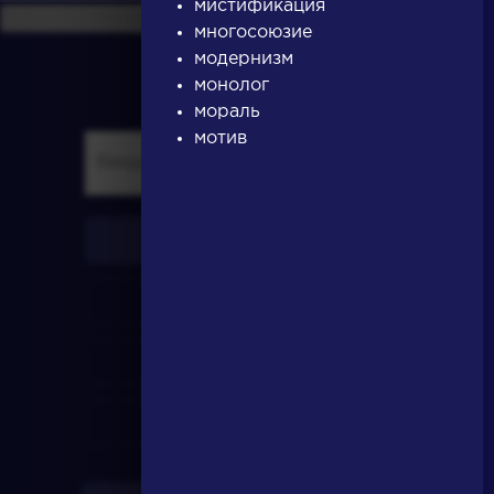
мистификация
многосоюзие
модернизм
монолог
мораль
мотив
писатели
произведения
персонажи
словарь