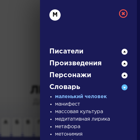
М
Писатели
Произведения
РУССКАЯ
Персонажи
Словарь
ЛИТЕРАТУРА
маленький человек
ДЛЯ ПРЕЗЕНТАЦИЙ,
манифест
УРОКОВ И ЕГЭ
массовая культура
медитативная лирика
А
Б
В
Г
Д
Е
Ж
З
И
К
Л
М
метафора
метонимия