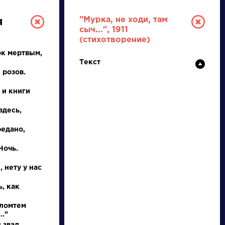
"Мурка, не ходи, там
я
сыч...", 1911
(стихотворение)
ок мертвым,
Текст
 розов.
 и книги
здесь,
РУССКАЯ
редано,
ЛИТЕРАТУРА
Ночь.
ДЛЯ ПРЕЗЕНТАЦИЙ,
 нету у нас
УРОКОВ И ЕГЭ
, как
А
Б
В
Г
Д
Е
Ж
З
И
К
Л
М
 ломтем
."