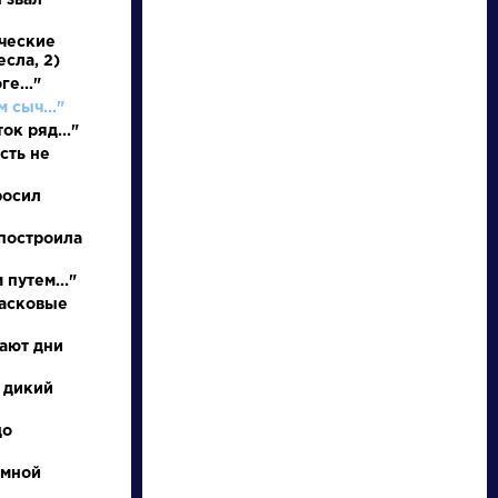
 звал
ические
есла, 2)
е..."
м сыч..."
ок ряд..."
сть не
росил
построила
писатели
путем..."
произведения
ласковые
ают дни
персонажи
 дикий
словарь
до
емной