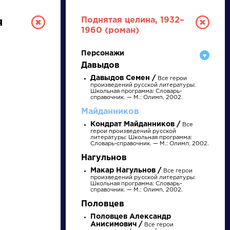
Поднятая целина, 1932–
я
1960 (роман)
Персонажи
Давыдов
Давыдов Семен /
Все герои
произведений русской литературы:
Школьная программа: Словарь-
справочник. — М.: Олимп, 2002.
Майданников
РУССКАЯ
Кондрат Майданников /
Все
герои произведений русской
литературы: Школьная программа:
ЛИТЕРАТУРА
Словарь-справочник. — М.: Олимп, 2002.
Нагульнов
ДЛЯ ПРЕЗЕНТАЦИЙ,
Макар Нагульнов /
Все герои
УРОКОВ И ЕГЭ
произведений русской литературы:
Школьная программа: Словарь-
справочник. — М.: Олимп, 2002.
А
Б
В
Г
Д
Е
Ж
З
И
К
Л
М
Половцев
Половцев Александр
Анисимович /
Все герои