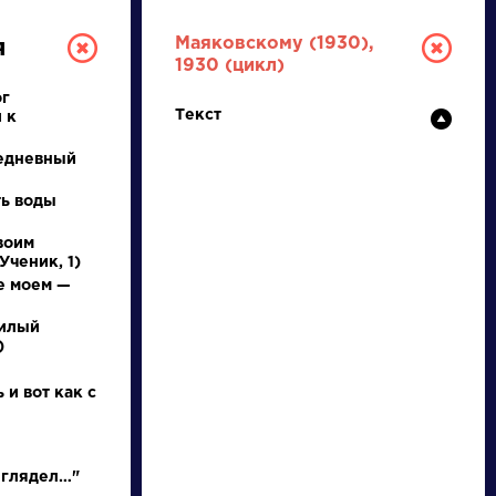
Маяковскому (1930),
я
1930 (цикл)
ог
Текст
 к
едневный
ть воды
воим
РУССКАЯ
Ученик, 1)
е моем —
ЛИТЕРАТУРА
милый
)
ДЛЯ ПРЕЗЕНТАЦИЙ,
УРОКОВ И ЕГЭ
 и вот как с
А
Б
В
Г
Д
Е
Ж
З
И
К
Л
М
 глядел…"