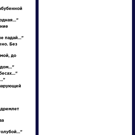
абубенной
родная…"
иние
е падай..."
ено. Без
 мой, до
писатели
дом..."
есах..."
.."
произведения
 чарующей
персонажи
 дремлет
словарь
ва
олубой..."