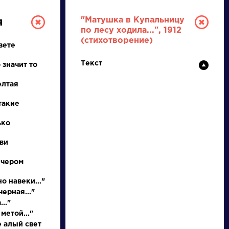
"Матушка в Купальницу
я
по лесу ходила...", 1912
(стихотворение)
вете
Текст
 значит то
елтая
такие
РУССКАЯ
ько
ви
ЛИТЕРАТУРА
ечером
ДЛЯ ПРЕЗЕНТАЦИЙ,
УРОКОВ И ЕГЭ
о навеки..."
ерная..."
А
Б
В
Г
Д
Е
Ж
З
И
К
Л
М
.."
метой..."
е алый свет