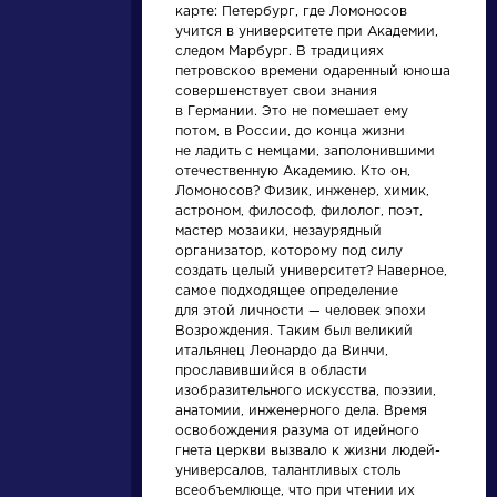
Найти
карте: Петербург, где Ломоносов
учится в университете при Академии,
следом Марбург. В традициях
петровскоо времени одаренный юноша
совершенствует свои знания
в Германии. Это не помешает ему
потом, в России, до конца жизни
не ладить с немцами, заполонившими
Словарь
Произведения
отечественную Академию. Кто он,
Ломоносов? Физик, инженер, химик,
астроном, философ, филолог, поэт,
деталь
На птичку
мастер мозаики, незаурядный
организатор, которому под силу
создать целый университет? Наверное,
самое подходящее определение
для этой личности — человек эпохи
Литература. 8
Державин Гаврила
класс: Учебная
Возрождения. Таким был великий
Романович »
хрестоматия для
итальянец Леонардо да Винчи,
школ и_классов с
прославившийся в области
углубленным и...
изобразительного искусства, поэзии,
анатомии, инженерного дела. Время
освобождения разума от идейного
гнета церкви вызвало к жизни людей-
универсалов, талантливых столь
всеобъемлюще, что при чтении их