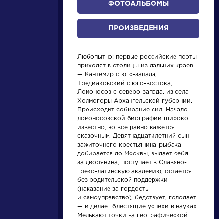
ФОТОАЛЬБОМЫ
ПРОИЗВЕДЕНИЯ
Любопытно: первые российские поэты
приходят в столицы из дальних краев
— Кантемир с юго-запада,
Тредиаковский с юго-востока,
Ломоносов с северо-запада, из села
Холмогоры Архангельской губернии.
писатели
Происходит собирание сил. Начало
ломоносовской биографии широко
известно, но все равно кажется
произведения
сказочным. Девятнадцатилетний сын
зажиточного крестьянина-рыбака
добирается до Москвы, выдает себя
персонажи
за дворянина, поступает в Славяно-
греко-латинскую академию, остается
без родительской поддержки
словарь
(наказание за гордость
и самоуправство), бедствует, голодает
— и делает блестящие успехи в науках.
Мелькают точки на географической