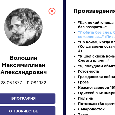
Произведени
"Как некий юноша 
без возврата..."
"Любить без слез, 
сожаленья..." (Пись
"По ночам, когда в 
(Когда время остан
4)
"Я шел сквозь ночь
Волошин
Смерти пламя..."
СКАЯ ЛИТЕРА
Максимиллиан
"Я, полуднем объят
Александрович
Готовность
Гражданская война
ПРЕЗЕНТАЦИЙ, УРОКОВ 
Гроза
28.05.1877 – 11.08.1932
Красногвардеец 19
Одиссей в Киммер
БИОГРАФИЯ
Полынь
И
К
Л
М
Н
О
П
Р
С
Т
У
Ф
Х
Потомкам (Во врем
Северовосток
О ТВОРЧЕСТВЕ
Таиах