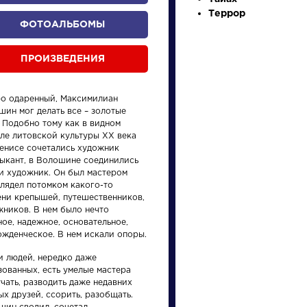
Террор
ФОТОАЛЬБОМЫ
ПРОИЗВЕДЕНИЯ
о одаренный, Максимилиан
шин мог делать все – золотые
 Подобно тому как в видном
еле литовской культуры XX века
произведения
персонажи
енисе сочетались художник
зыкант, в Волошине соединились
 и художник. Он был мастером
глядел потомком какого-то
ени крепышей, путешественников,
жников. В нем было нечто
ое, надежное, основательное,
ожденческое. В нем искали опоры.
и
Произведения
Писате
и людей, нередко даже
зованных, есть умелые мастера
На птичку
Бродс
чать, разводить даже недавних
х друзей, ссорить, разобщать.
Иоси