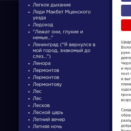
Легкое дыхание
Леди Макбет Мценского
уезда
Ледоход
"Лежат они, глухие и
немые..."
Щедр
ПИСАТЕЛИ
Ленинград ("Я вернулся в
Воло
мой город, знакомый до
руки.
слез...")
деят
Ленора
писатели
Чюрл
и му
Лермонтов
поэт
Лермонтов
и вы
Лермонтову
плем
худо
Лес
прочн
Лес
возр
Писатели
Персонаж
Лесков
Сред
Лесной царь
обра
Гончаров Иван
Алоизий
Летний вечер
разлу
добры
Летняя ночь
Александрович
Могарыч