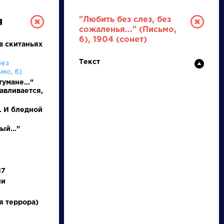
"Любить без слез, без
я
сожаленья..." (Письмо,
6), 1904 (сонет)
в скитаньях
Текст
без
мо, 6)
тумане..."
авливается,
. И бледной
ТУРА
ый..."
И ЕГЭ
17
ии
Ц
Ч
Ш
Щ
Э
Ю
Я
...
я террора)