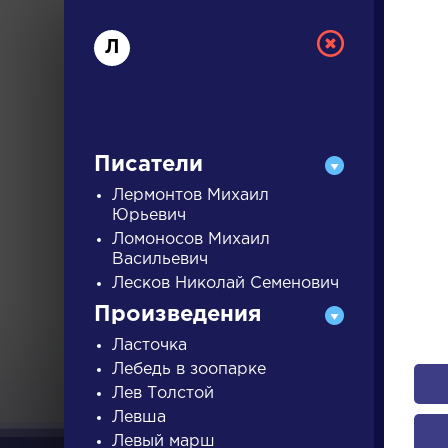
Л
Писатели
Лермонтов Михаил
Юрьевич
Ломоносов Михаил
РУС
Васильевич
Лесков Николай Семенович
ДЛЯ 
Произведения
Ласточка
Лебедь в зоопарке
А
Б
В
Г
Д
Е
Ж
З
Лев Толстой
Левша
Левый марш