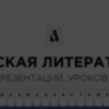
СКАЯ ЛИТЕРА
ПРЕЗЕНТАЦИЙ, УРОКОВ 
И
К
Л
М
Н
О
П
Р
С
Т
У
Ф
Х