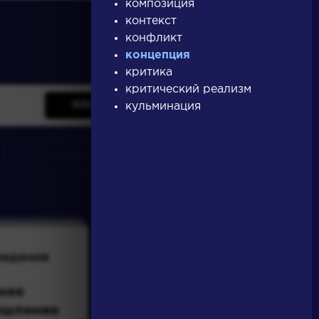
композиция
контекст
конфликт
концепция
критика
критический реализм
НАЙТИ
кульминация
словарь
ведения
Писатели
нее
Бродский
ышление
Иосиф