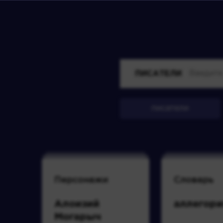
ПИСАТЕЛИ
писатели
Персонажи
Словарь
Алоизий
аллегори
Могарыч