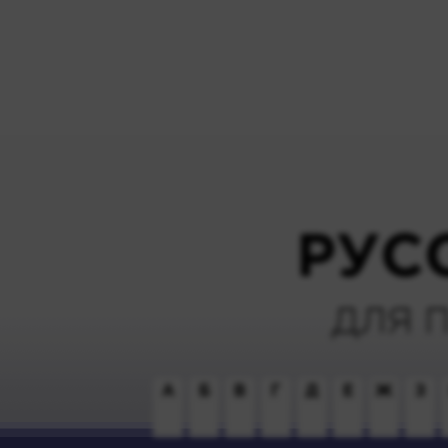
РУС
ДЛЯ 
А
Б
В
Г
Д
Е
Ж
З