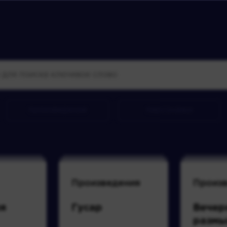
произведения
персонажи
Произведения
Произ
я
Гусар
Вечер
разм