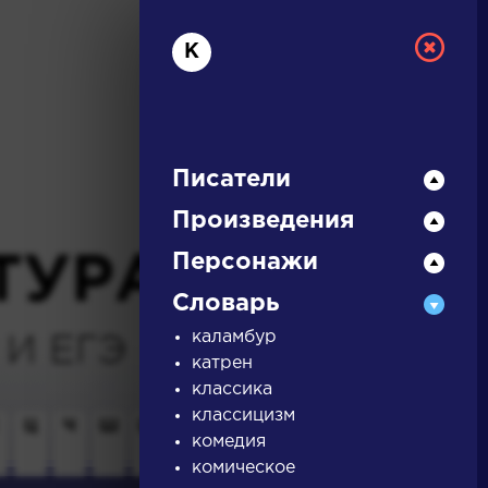
К
Писатели
Произведения
Персонажи
ТУРА
Словарь
И ЕГЭ
каламбур
катрен
классика
классицизм
Ц
Ч
Ш
Щ
Э
Ю
Я
...
комедия
комическое