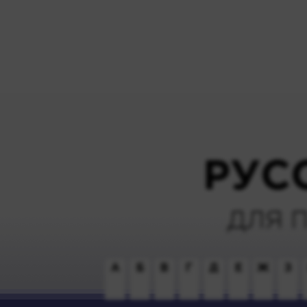
РУС
ДЛЯ 
А
Б
В
Г
Д
Е
Ж
З