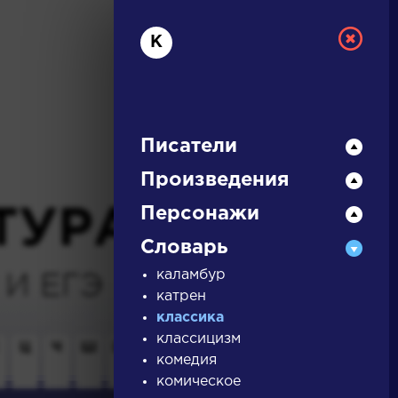
К
Писатели
Произведения
Персонажи
ТУРА
Словарь
И ЕГЭ
каламбур
катрен
классика
классицизм
Ц
Ч
Ш
Щ
Э
Ю
Я
...
комедия
комическое