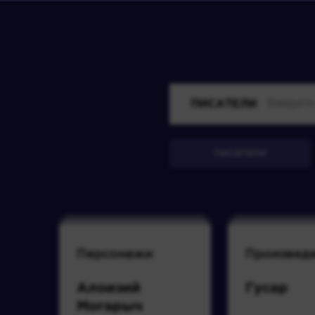
ПИСАТЕЛИ
писатели
Персонажи
Произвед
Алоизий
Гусар
Могарыч