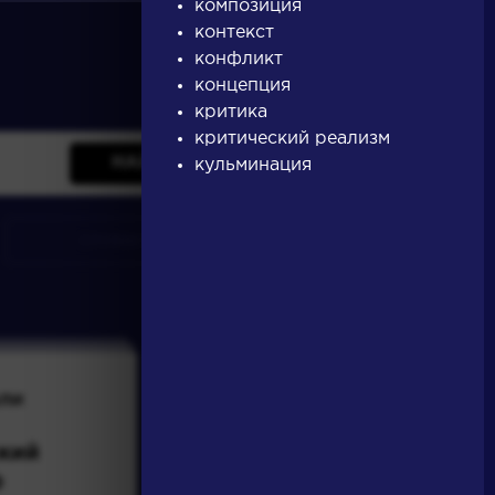
композиция
контекст
конфликт
концепция
критика
критический реализм
НАЙТИ
кульминация
словарь
ли
Писатели
кий
Бунин Иван
ф
Алексеевич