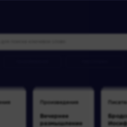
произведения
персонажи
ения
Произведения
Писате
Вечернее
Бродс
размышление
Иоси