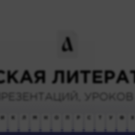
СКАЯ ЛИТЕРА
ПРЕЗЕНТАЦИЙ, УРОКОВ 
И
К
Л
М
Н
О
П
Р
С
Т
У
Ф
Х