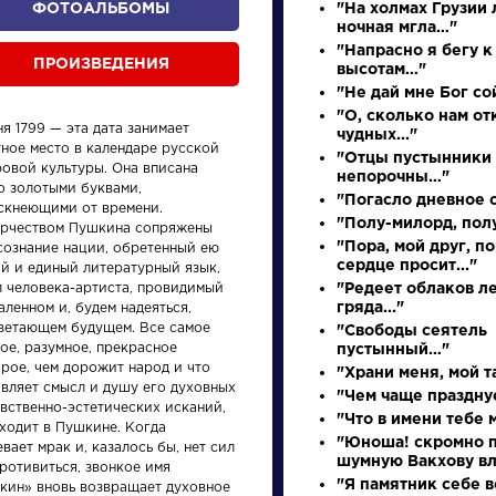
ФОТОАЛЬБОМЫ
"На холмах Грузии
ночная мгла…"
"Напрасно я бегу к
ПРОИЗВЕДЕНИЯ
высотам…"
"Не дай мне Бог сой
"О, сколько нам о
я 1799 — эта дата занимает
чудных..."
тное место в календаре русской
"Отцы пустынники
ровой культуры. Она вписана
непорочны…"
о золотыми буквами,
"Погасло дневное с
ускнеющими от времени.
"Полу-милорд, полу
орчеством Пушкина сопряжены
произведения
персонажи
"Пора, мой друг, п
сознание нации, обретенный ею
сердце просит..."
й и единый литературный язык,
л человека-артиста, провидимый
"Редеет облаков л
гряда..."
аленном и, будем надеяться,
ветающем будущем. Все самое
"Свободы сеятель
ое, разумное, прекрасное
пустынный…"
рое, чем дорожит народ и что
"Храни меня, мой 
авляет смысл и душу его духовных
ения
Произведения
Произ
"Чем чаще празднуе
вственно-эстетических исканий,
"Что в имени тебе 
аходит в Пушкине. Когда
"Юноша! скромно п
вает мрак и, казалось бы, нет сил
Ода на день
Вечер
шумную Вакхову вла
ротивиться, звонкое имя
восшествия на
разм
"Я памятник себе в
кин» вновь возвращает духовное