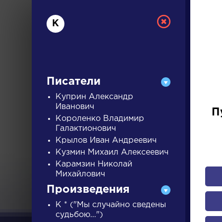
К
Писатели
Куприн Александр
Иванович
П
Короленко Владимир
РУС
Галактионович
Крылов Иван Андреевич
Кузмин Михаил Алексеевич
ДЛЯ 
Карамзин Николай
Михайлович
Произведения
А
Б
В
Г
Д
Е
Ж
З
К * ("Мы случайно сведены
судьбою...")