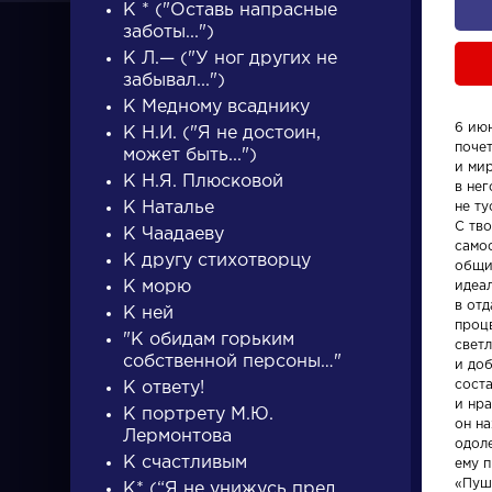
К * ("Оставь напрасные
заботы...")
К Л.— ("У ног других не
забывал...")
К Медному всаднику
6 июн
К Н.И. ("Я не достоин,
поче
может быть...")
ПИСАТЕЛИ
и ми
К Н.Я. Плюсковой
в нег
К Наталье
не т
С тв
К Чаадаеву
писатели
само
К другу стихотворцу
общи
К морю
идеа
в отд
К ней
проц
"К обидам горьким
светл
собственной персоны…"
и доб
сост
К ответу!
Персонажи
Произвед
и нра
К портрету М.Ю.
он н
Лермонтова
одоле
Алоизий
Гусар
К счастливым
ему п
Могарыч
«Пуш
К* (“Я не унижусь пред