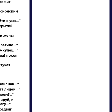
 лежит
 сионским
ти с ума..."
ткрытий
 и жены
НАЙТИ
ветило..."
-купец..."
словарь
ора! покоя
етучая
талисман…"
ведения
Писатели
т лицей..."
моем?.."
ируй, и
нее
Бродский
гу..."
ышление
Иосиф
оздвиг