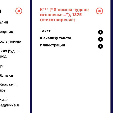
К*** (“Я помню чудное
я
мгновенье…”), 1825
(стихотворение)
улиц
Текст
раздник
К анализу текста
колу помню
Иллюстрации
ских руд…"
ород
ТУРА
ар
 близки
И ЕГЭ
бманет..."
арь
Ц
Ч
Ш
Щ
Э
Ю
Я
...
и..."
задумчив я