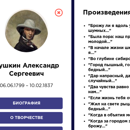
Произведени
"Брожу ли я вдоль 
шумных..."
"Была пора: наш п
молодой..."
"В начале жизни ш
я..."
"Во глубине сибир
ушкин Александр
"Город пышный, г
СКАЯ ЛИТЕРА
бедный..."
Сергеевич
"Дар напрасный, д
случайный…"
06.06.1799 – 10.02.1837
"Два чувства равно
ПРЕЗЕНТАЦИЙ, УРОКОВ 
нам…"
"Если жизнь тебя о
БИОГРАФИЯ
"Жил на свете рыц
бедный..."
И
К
Л
М
Н
О
П
Р
С
Т
У
Ф
Х
"Когда в объятия мо
О ТВОРЧЕСТВЕ
"Когда за городом 
брожу…"