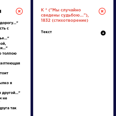
К * ("Мы случайно
я
сведены судьбою..."),
1832 (стихотворение)
 дорогу…"
сть с
Текст
нье…"
ой,
ки…"
ю толпою
РУССКАЯ
 желтеющая
ЛИТЕРАТУРА
тоит
ДЛЯ ПРЕЗЕНТАЦИЙ,
пылко я
УРОКОВ И ЕГЭ
 я другой…"
м не
А
Б
В
Г
Д
Е
Ж
З
И
К
Л
М
"
руга так