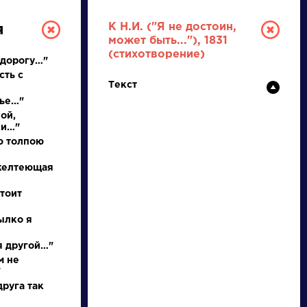
К Н.И. ("Я не достоин,
я
может быть..."), 1831
(стихотворение)
 дорогу…"
сть с
Текст
нье…"
ой,
ки…"
ю толпою
РУССКАЯ
 желтеющая
ЛИТЕРАТУРА
тоит
ДЛЯ ПРЕЗЕНТАЦИЙ,
пылко я
УРОКОВ И ЕГЭ
 я другой…"
м не
А
Б
В
Г
Д
Е
Ж
З
И
К
Л
М
"
руга так