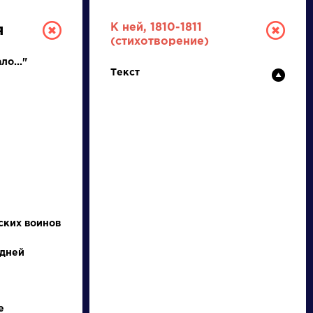
К ней, 1810-1811
я
(стихотворение)
ло..."
Текст
РУССКАЯ
ЛИТЕРАТУРА
ДЛЯ ПРЕЗЕНТАЦИЙ,
ских воинов
УРОКОВ И ЕГЭ
 дней
А
Б
В
Г
Д
Е
Ж
З
И
К
Л
М
е