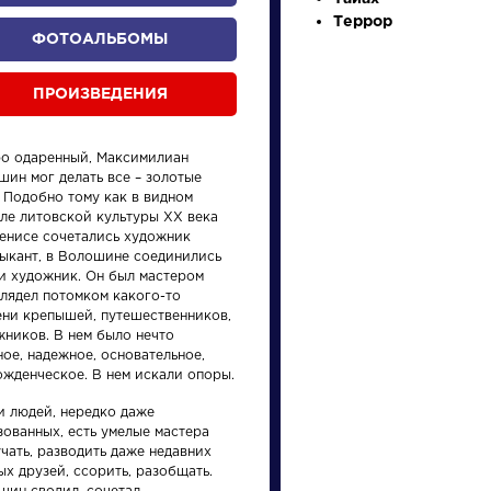
Террор
ФОТОАЛЬБОМЫ
ПРОИЗВЕДЕНИЯ
о одаренный, Максимилиан
шин мог делать все – золотые
 Подобно тому как в видном
еле литовской культуры XX века
произведения
персонажи
енисе сочетались художник
зыкант, в Волошине соединились
 и художник. Он был мастером
глядел потомком какого-то
ени крепышей, путешественников,
жников. В нем было нечто
ое, надежное, основательное,
ожденческое. В нем искали опоры.
и
Произведения
Писате
и людей, нередко даже
зованных, есть умелые мастера
Ода на день
Бродс
чать, разводить даже недавних
х друзей, ссорить, разобщать.
восшествия на
Иоси