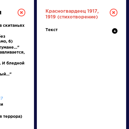
Красногвардеец 1917,
я
1919 (стихотворение)
в скитаньях
Текст
без
мо, 6)
тумане..."
авливается,
. И бледной
ТУРА
ый..."
И ЕГЭ
17
ии
Ц
Ч
Ш
Щ
Э
Ю
Я
...
я террора)