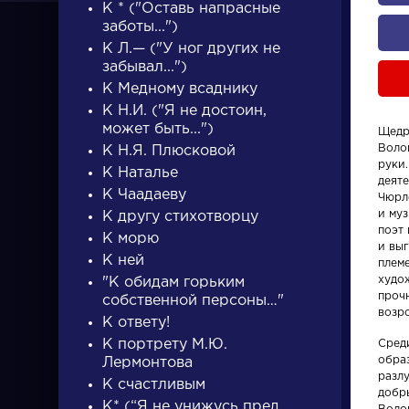
К * ("Оставь напрасные
заботы...")
К Л.— ("У ног других не
забывал...")
К Медному всаднику
К Н.И. ("Я не достоин,
может быть...")
Щедр
ПИСАТЕЛИ
Воло
К Н.Я. Плюсковой
руки.
К Наталье
деят
К Чаадаеву
писатели
Чюрл
и му
К другу стихотворцу
поэт
К морю
и вы
К ней
плем
худо
"К обидам горьким
прочн
собственной персоны…"
возр
К ответу!
Писатели
Персонаж
К портрету М.Ю.
Сред
обра
Лермонтова
Гончаров Иван
Алоизий
разлу
К счастливым
добры
Александрович
Могарыч
К* (“Я не унижусь пред