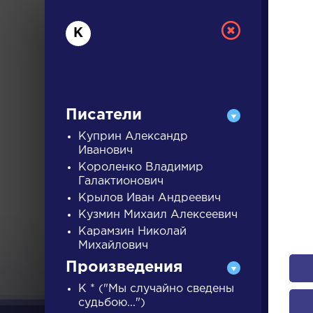
К
Писатели
Куприн Александр
Иванович
Короленко Владимир
РУС
Галактионович
Крылов Иван Андреевич
Кузмин Михаил Алексеевич
ДЛЯ 
Карамзин Николай
Михайлович
Произведения
А
Б
В
Г
Д
Е
Ж
З
К * ("Мы случайно сведены
судьбою...")