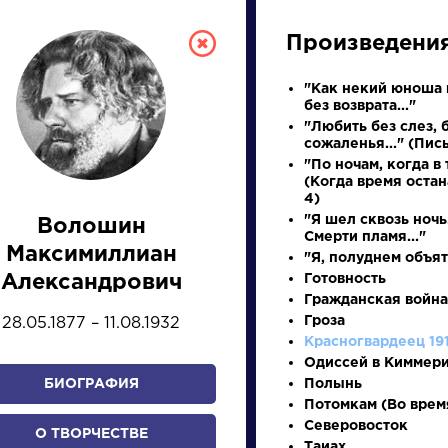
Произведени
"Как некий юноша 
без возврата..."
"Любить без слез, 
сожаленья..." (Пись
"По ночам, когда в 
(Когда время остан
4)
"Я шел сквозь ночь
Волошин
Смерти пламя..."
СКАЯ ЛИТЕРА
Максимиллиан
"Я, полуднем объят
Александрович
Готовность
Гражданская война
ПРЕЗЕНТАЦИЙ, УРОКОВ 
Гроза
28.05.1877 – 11.08.1932
Красногвардеец 19
Одиссей в Киммер
БИОГРАФИЯ
Полынь
И
К
Л
М
Н
О
П
Р
С
Т
У
Ф
Х
Потомкам (Во врем
Северовосток
О ТВОРЧЕСТВЕ
Таиах