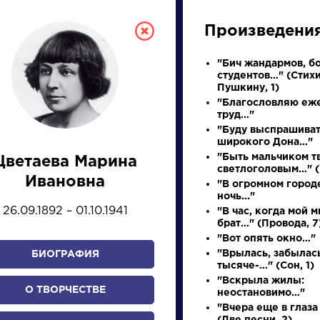
Произведени
"Бич жандармов, б
студентов…" (Стихи
Пушкину, 1)
"Благословляю еж
труд…"
"Буду выспрашива
широкого Дона…"
"Быть мальчиком т
Цветаева Марина
светлоголовым…" (
СКАЯ ЛИТЕРА
Ивановна
"В огромном город
ночь..."
26.09.1892 – 01.10.1941
"В час, когда мой 
ПРЕЗЕНТАЦИЙ, УРОКОВ 
брат…" (Провода, 7
"Вот опять окно…"
"Врылась, забылась
БИОГРАФИЯ
тысяче-…" (Сон, 1)
И
К
Л
М
Н
О
П
Р
С
Т
У
Ф
Х
"Вскрыла жилы:
О ТВОРЧЕСТВЕ
неостановимо…"
"Вчера еще в глаза