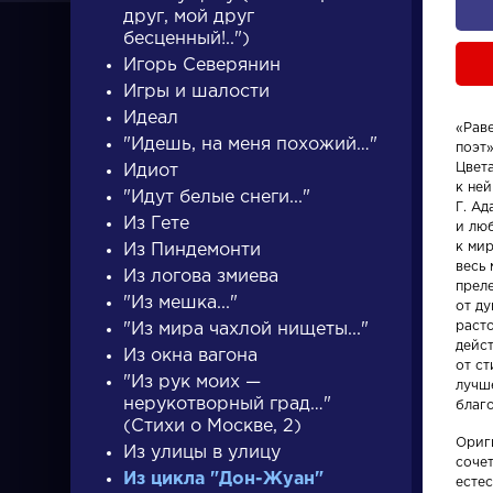
друг, мой друг
бесценный!..")
Игорь Северянин
Игры и шалости
Идеал
«Рав
"Идешь, на меня похожий…"
поэт
ПИСАТЕЛИ
Цвет
Идиот
к ней
"Идут белые снеги..."
Г. Ад
Из Гете
и лю
писатели
к мир
Из Пиндемонти
весь 
Из логова змиева
преле
"Из мешка..."
от д
расто
"Из мира чахлой нищеты..."
дейст
Из окна вагона
от ст
"Из рук моих —
лучш
Словарь
Произвед
нерукотворный град…"
благ
(Стихи о Москве, 2)
Ориг
деталь
Гусар
Из улицы в улицу
соче
Из цикла "Дон-Жуан"
есте