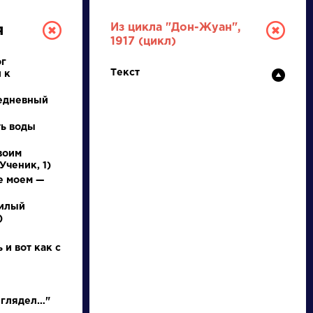
Из цикла "Дон-Жуан",
я
1917 (цикл)
ог
Текст
 к
едневный
ть воды
воим
Ученик, 1)
ТУРА
е моем —
милый
И ЕГЭ
)
 и вот как с
Ц
Ч
Ш
Щ
Э
Ю
Я
...
 глядел…"