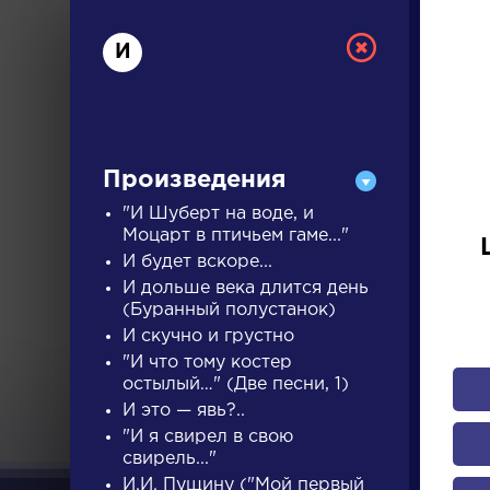
И
Произведения
"И Шуберт на воде, и
Моцарт в птичьем гаме..."
И будет вскоре...
РУС
И дольше века длится день
(Буранный полустанок)
И скучно и грустно
ДЛЯ 
"И что тому костер
остылый…" (Две песни, 1)
И это — явь?..
А
Б
В
Г
Д
Е
Ж
З
"И я свирел в свою
свирель..."
И.И. Пущину ("Мой первый