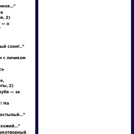
еня..."
не
е, 2)
 — о
"
НАЙТИ
ый сонм!.."
и с личиком
словарь
сь
е,
ты, 2)
лубя — за
! На
ведения
Писатели
р остылый…"
осль
Брюсов
охожий…"
Валерий
рукотворный