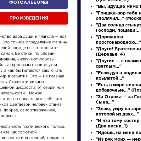
(Две песни, 2)
ФОТОАЛЬБОМЫ
"Вы, идущие мимо м
"Гришка-вор тебя 
ПРОИЗВЕДЕНИЯ
ополячил…" (Москв
"Два солнца стынут
Господи, пощади!..
енство дара души и глагола — вот
"Дорожкою
». Это точное определение Марины
простонародною…"
аевой прежде всего относится
"Други! Братственн
 самой. Ее стихи, по словам
(Деревья, 4)
амовича, «излучают любовь
"Другие — с очами 
бовью пронизаны, они рвутся
светлым…"
произведения
персонажи
у и как бы пытаются заключить
"Если душа родила
мир в объятия. Это — их главная
крылатой…"
сть. Стихи эти писаны
"Есть в мире лишни
ушевной щедрости, от сердечной
добавочные…" (Поэ
чительности... Можно
"За Отрока — за Го
вительно представить себе, что
Сына…"
ихов Цветаевой человек станет
"Знаю, умру на заре
е, добрее, самоотверженнее,
ения
Произведения
Произ
которой из двух..."
ороднее».
"И что тому косте
(Две песни, 1)
инальность поэтического голоса,
Ода на день
Недор
тание «абсолютной
"Идешь, на меня п
восшествия на
ственности и сногсшибательного
"Из рук моих — не