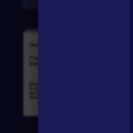
Найти
Писатели
Словарь
Гончаров Иван
деталь
Александрович
Биография »
Литература. 8
О творчестве »
класс: Учебная
Фотоальбомы »
хрестоматия для
Произведения »
школ и_классов с
углубленным и...