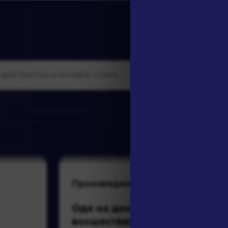
произведения
персонажи
Произведения
Произ
Ода на день
Вечер
восшествия на
разм