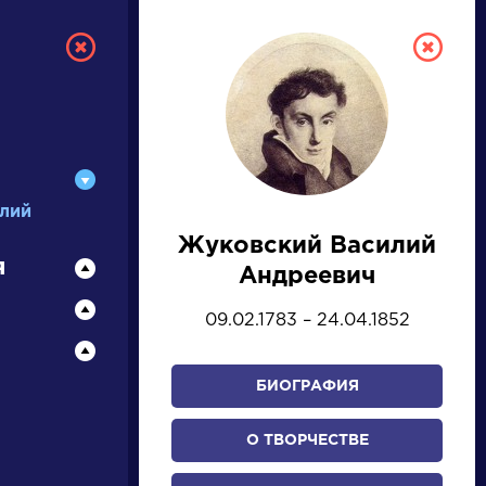
лий
Жуковский Василий
ТУРА
я
Андреевич
09.02.1783 – 24.04.1852
И ЕГЭ
БИОГРАФИЯ
Ц
Ч
Ш
Щ
Э
Ю
Я
...
О ТВОРЧЕСТВЕ