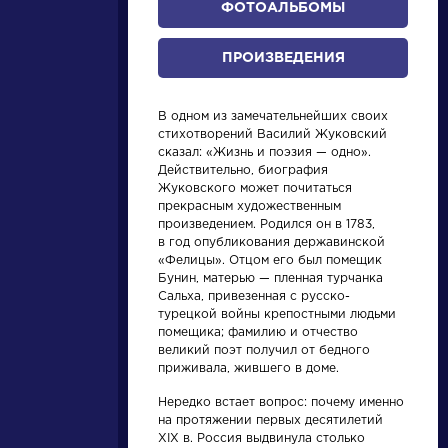
ФОТОАЛЬБОМЫ
ПРОИЗВЕДЕНИЯ
В одном из замечательнейших своих
стихотворений Василий Жуковский
НАЙТИ
сказал: «Жизнь и поэзия — одно».
Действительно, биография
Жуковского может почитаться
прекрасным художественным
словарь
произведением. Родился он в 1783,
в год опубликования державинской
«Фелицы». Отцом его был помещик
Бунин, матерью — пленная турчанка
Сальха, привезенная с русско-
турецкой войны крепостными людьми
помещика; фамилию и отчество
великий поэт получил от бедного
ведения
Писатели
приживала, жившего в доме.
Нередко встает вопрос: почему именно
нее
Бунин Иван
на протяжении первых десятилетий
ышление
Алексеевич
XIX в. Россия выдвинула столько