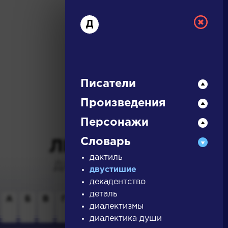
Д
Писатели
Произведения
РУССКАЯ
Персонажи
Словарь
ЛИТЕРАТУРА
дактиль
ДЛЯ ПРЕЗЕНТАЦИЙ,
двустишие
УРОКОВ И ЕГЭ
декадентство
деталь
А
Б
В
Г
Д
Е
Ж
З
И
К
Л
М
диалектизмы
диалектика души