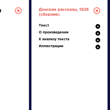
Донские рассказы, 1926
я
(сборник)
Текст
О произведении
К анализу текста
Иллюстрации
РУССКАЯ
ЛИТЕРАТУРА
ДЛЯ ПРЕЗЕНТАЦИЙ,
УРОКОВ И ЕГЭ
А
Б
В
Г
Д
Е
Ж
З
И
К
Л
М