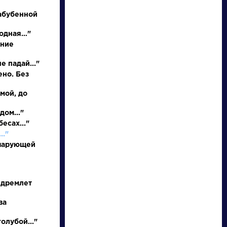
абубенной
родная…"
иние
е падай..."
ено. Без
 мой, до
писатели
дом..."
есах..."
.."
произведения
 чарующей
персонажи
 дремлет
словарь
ва
олубой..."