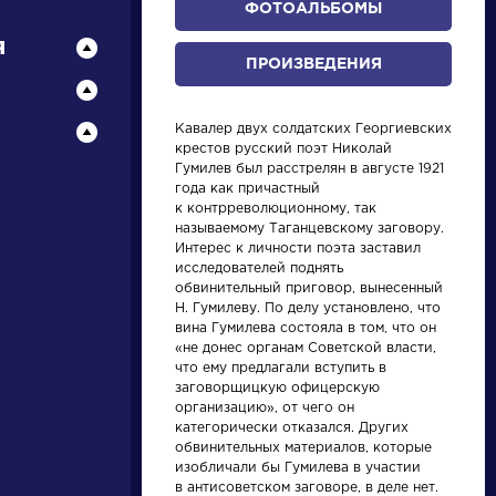
ФОТОАЛЬБОМЫ
я
ПРОИЗВЕДЕНИЯ
Кавалер двух солдатских Георгиевских
крестов русский поэт Николай
Гумилев был расстрелян в августе 1921
года как причастный
к контрреволюционному, так
называемому Таганцевскому заговору.
писатели
Интерес к личности поэта заставил
исследователей поднять
обвинительный приговор, вынесенный
произведения
Н. Гумилеву. По делу установлено, что
вина Гумилева состояла в том, что он
«не донес органам Советской власти,
персонажи
что ему предлагали вступить в
заговорщицкую офицерскую
организацию», от чего он
словарь
категорически отказался. Других
обвинительных материалов, которые
изобличали бы Гумилева в участии
в антисоветском заговоре, в деле нет.