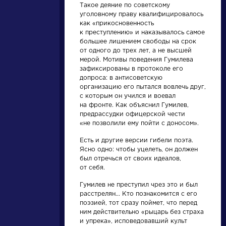
Найти
Такое деяние по советскому
уголовному праву квалифицировалось
как «прикосновенность
к преступлению» и наказывалось самое
большее лишением свободы на срок
от одного до трех лет, а не высшей
мерой. Мотивы поведения Гумилева
зафиксированы в протоколе его
Словарь
Произведения
допроса: в антисоветскую
организацию его пытался вовлечь друг,
с которым он учился и воевал
аллегория
Ода на день
на фронте. Как объяснил Гумилев,
восшествия на
предрассудки офицерской чести
Всероссийский
«не позволили ему пойти с доносом».
престол Ее
Величества
Есть и другие версии гибели поэта.
Розенталь Д.Э.
Ломоносов Михаил
государыни
Ясно одно: чтобы уцелеть, он должен
Практическая
Васильевич »
стилистика
императрицы
был отречься от своих идеалов,
русского языка. М.:
от себя.
Елисаветы
Высшая школа...
Петровны,
Гумилев не преступил чрез это и был
1747 года
расстрелян... Кто познакомится с его
поэзией, тот сразу поймет, что перед
ним действительно «рыцарь без страха
и упрека», исповедовавший культ