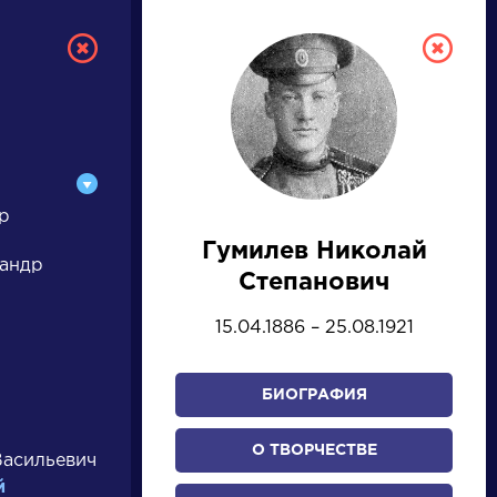
р
Гумилев Николай
РУССКАЯ
сандр
Степанович
ЛИТЕРАТУРА
15.04.1886 – 25.08.1921
ДЛЯ ПРЕЗЕНТАЦИЙ,
УРОКОВ И ЕГЭ
БИОГРАФИЯ
А
Б
В
Г
Д
Е
Ж
З
И
К
Л
М
О ТВОРЧЕСТВЕ
Васильевич
й