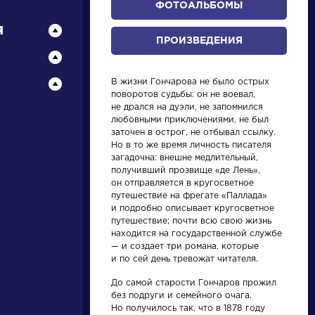
ФОТОАЛЬБОМЫ
я
ПРОИЗВЕДЕНИЯ
В жизни Гончарова не было острых
поворотов судьбы: он не воевал,
не дрался на дуэли, не запомнился
любовными приключениями, не был
заточен в острог, не отбывал ссылку.
Но в то же время личность писателя
писатели
загадочна: внешне медлительный,
получивший прозвище «де Лень»,
он отправляется в кругосветное
произведения
путешествие на фрегате «Паллада»
и подробно описывает кругосветное
путешествие; почти всю свою жизнь
персонажи
находится на государственной службе
— и создает три романа, которые
и по сей день тревожат читателя.
словарь
До самой старости Гончаров прожил
без подруги и семейного очага.
Но получилось так, что в 1878 году