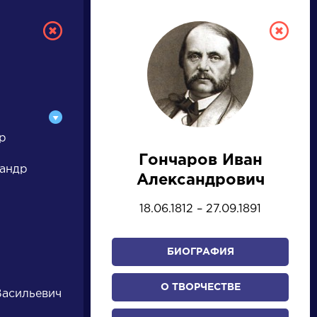
р
Гончаров Иван
РУССКАЯ
сандр
Александрович
ЛИТЕРАТУРА
18.06.1812 – 27.09.1891
ДЛЯ ПРЕЗЕНТАЦИЙ,
УРОКОВ И ЕГЭ
БИОГРАФИЯ
А
Б
В
Г
Д
Е
Ж
З
И
К
Л
М
О ТВОРЧЕСТВЕ
Васильевич