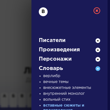
В
Писатели
Произведения
РУССКАЯ
Персонажи
Словарь
ЛИТЕРАТУРА
верлибр
ДЛЯ ПРЕЗЕНТАЦИЙ,
вечные темы
УРОКОВ И ЕГЭ
внесюжетные элементы
внутренний монолог
А
Б
В
Г
Д
Е
Ж
З
И
К
Л
М
вольный стих
вставные сюжеты и