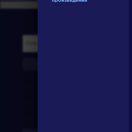
произведения
писатели
произведения
персонажи
словарь