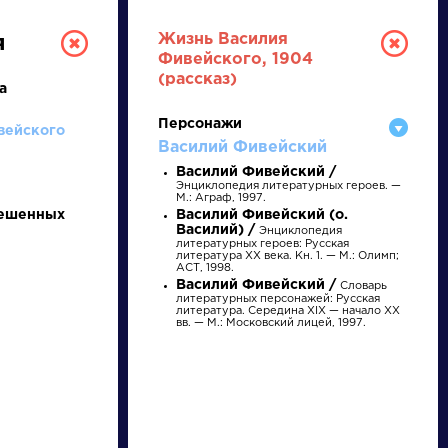
Жизнь Василия
я
Фивейского, 1904
(рассказ)
а
Персонажи
вейского
Василий Фивейский
Василий Фивейский /
Энциклопедия литературных героев. —
М.: Аграф, 1997.
вешенных
Василий Фивейский (о.
Василий) /
Энциклопедия
РУССКАЯ
литературных героев: Русская
литература XX века. Кн. 1. — М.: Олимп;
АСТ, 1998.
ЛИТЕРАТУРА
Василий Фивейский /
Словарь
литературных персонажей: Русская
литература. Середина XIX — начало XX
ДЛЯ ПРЕЗЕНТАЦИЙ,
вв. — М.: Московский лицей, 1997.
УРОКОВ И ЕГЭ
А
Б
В
Г
Д
Е
Ж
З
И
К
Л
М