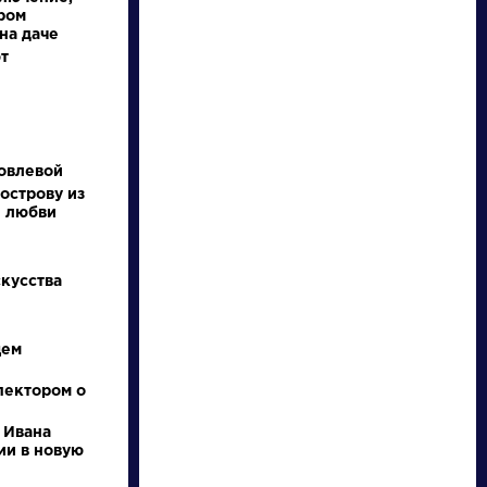
ром
на даче
т
овлевой
острову из
и любви
писатели
скусства
произведения
щем
персонажи
пектором о
словарь
 Ивана
ии в новую