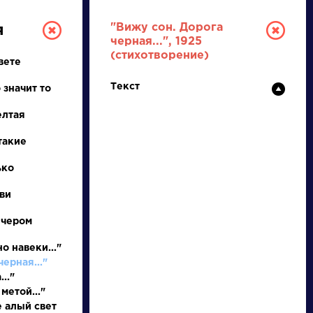
"Вижу сон. Дорога
я
черная...", 1925
(стихотворение)
вете
Текст
 значит то
елтая
такие
РУССКАЯ
ько
ви
ЛИТЕРАТУРА
ечером
ДЛЯ ПРЕЗЕНТАЦИЙ,
УРОКОВ И ЕГЭ
о навеки..."
ерная..."
А
Б
В
Г
Д
Е
Ж
З
И
К
Л
М
.."
метой..."
е алый свет