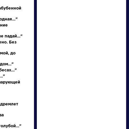
абубенной
родная…"
иние
е падай..."
ено. Без
 мой, до
писатели
дом..."
есах..."
.."
произведения
 чарующей
персонажи
 дремлет
словарь
ва
олубой..."