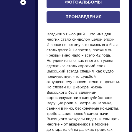
ФОТОАЛЬБОМЫ
ПРОИЗВЕДЕНИЯ
Владимир Высоцкий... Это имя для
многих стало символом целой эпохи.
НАЙТИ
И вовсе не потому, что жизнь его была
столь долгой. Напротив, прожил он
чрезвычайно мало – всего 42 года.
Но удивительно, как много он успел
словарь
сделать за столь короткий срок.
Высоцкий всегда спешил, как будто
предчувствуя, что судьбой
отпущено ему совсем немного времени.
По словам Ю. Визбора, жизнь
Высоцкого была «длинным
сорокадвухлетним самоубийством».
Ведущие роли в Театре на Таганке,
ли
Писатели
съемки в кино, бесконечные концерты,
требовавшие полной самоотдачи.
Высоцкого жаждали видеть и слышать
ов
Булгаков
многие – от академиков в Москве
ий
Михаил
до старателей на далеких приисках.