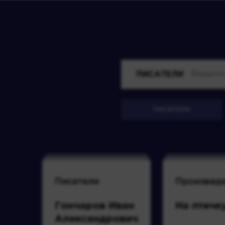
ПИСАТЕЛИ
писатели
Писатели
Произвед
Гончаров Иван
На птичк
Александрович