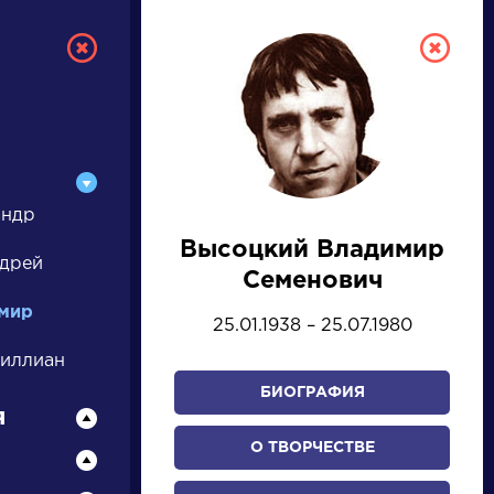
андр
Высоцкий Владимир
ТУРА
ндрей
Семенович
мир
25.01.1938 – 25.07.1980
И ЕГЭ
иллиан
БИОГРАФИЯ
я
Ц
Ч
Ш
Щ
Э
Ю
Я
...
О ТВОРЧЕСТВЕ