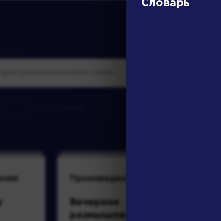
Словарь
произведения
персонажи
ения
Произведения
Писате
у
Вечернее
Брюс
размышление
Валер