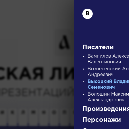
В
Писатели
Вампилов Алекс
Валентинович
СКАЯ ЛИТЕРА
Вознесенский А
Андреевич
Высоцкий Влади
Семенович
ПРЕЗЕНТАЦИЙ, УРОКОВ 
Волошин Максим
Александрович
Произведени
И
К
Л
М
Н
О
П
Р
С
Т
У
Ф
Х
Персонажи