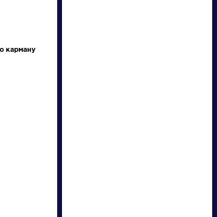
по карману
писатели
произведения
персонажи
словарь