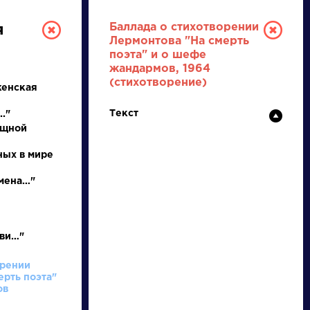
Баллада о стихотворении
я
Лермонтова "На смерть
поэта" и о шефе
жандармов, 1964
(стихотворение)
женская
Текст
."
ящной
ных в мире
РУССКАЯ
мена…"
ЛИТЕРАТУРА
ДЛЯ ПРЕЗЕНТАЦИЙ,
бви…"
УРОКОВ И ЕГЭ
орении
А
Б
В
Г
Д
Е
Ж
З
И
К
Л
М
ерть поэта"
ов