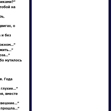
виками?"
тобой на
рь,
двигах, о
 и без
окном..."
жить..."
писатели
за..."
бо мутилось
произведения
я. Года
персонажи
 глухие…"
оя, вместе
словарь
и вешние…"
 прошла..."