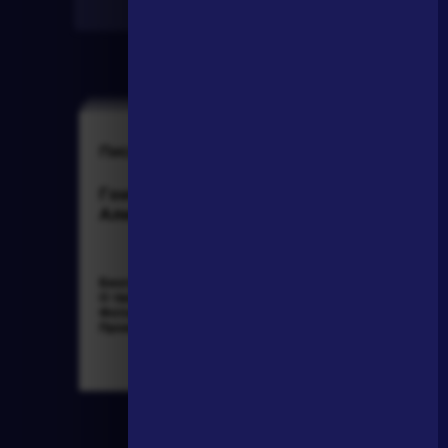
Найти
Писатели
Словарь
Гончаров Иван
деталь
Александрович
Биография »
Литература. 8
О творчестве »
класс: Учебная
Фотоальбомы »
хрестоматия для
Произведения »
школ и_классов с
углубленным и...