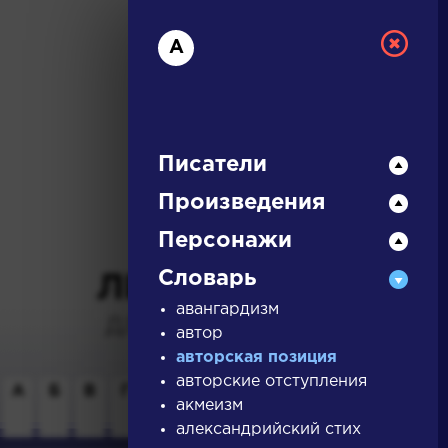
А
Писатели
Произведения
РУССКАЯ
Персонажи
Словарь
ЛИТЕРАТУРА
авангардизм
ДЛЯ ПРЕЗЕНТАЦИЙ,
автор
УРОКОВ И ЕГЭ
авторская позиция
авторские отступления
А
Б
В
Г
Д
Е
Ж
З
И
К
Л
М
акмеизм
александрийский стих