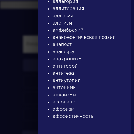
аллегория
аллитерация
аллюзия
алогизм
амфибрахий
анакреонтическая поэзия
анапест
анафора
анахронизм
писатели
антигерой
антитеза
антиутопия
произведения
антонимы
архаизмы
персонажи
ассонанс
афоризм
словарь
афористичность