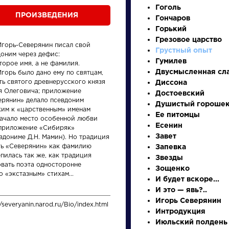
Гоголь
ПРОИЗВЕДЕНИЯ
Гончаров
Горький
Грезовое царство
Игорь-Северянин писал свой
Грустный опыт
доним через дефис:
Гумилев
торое имя, а не фамилия.
Двусмысленная сл
горь было дано ему по святцам,
ть святого древнерусского князя
Диссона
я Олеговича; приложение
Достоевский
ерянин» делало псевдоним
Душистый гороше
ким к «царственным» именам
произведения
персонажи
Ее питомцы
начало место особенной любви
Есенин
 приложение «Сибиряк»
Завет
вдониме Д.Н. Мамин). Но традиция
ть «Северянин» как фамилию
Запевка
пилась так же, как традиция
Звезды
овать поэта односторонне
Зощенко
о «экстазным» стихам...
И будет вскоре...
Персонажи
Произ
И это — явь?..
Игорь Северянин
//severyanin.narod.ru/Bio/index.html
Алоизий
На пт
Интродукция
Могарыч
Июльский полдень