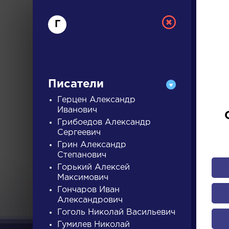
Г
Писатели
Герцен Александр
Иванович
Грибоедов Александр
РУС
Сергеевич
Грин Александр
Степанович
ДЛЯ 
Горький Алексей
Максимович
Гончаров Иван
Александрович
А
Б
В
Г
Д
Е
Ж
З
Гоголь Николай Васильевич
Гумилев Николай