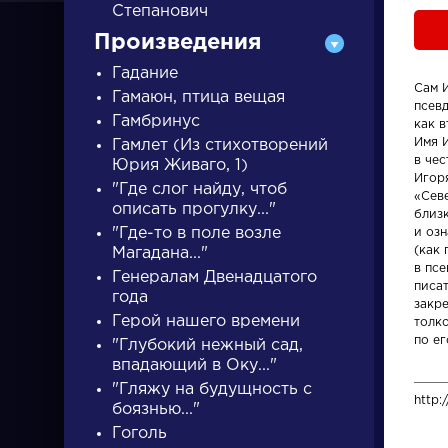
Степанович
Произведения
Гадание
Сам 
Гамаюн, птица вещая
псев
Гамбринус
как в
Имя И
Гамлет (Из стихотворений
ПИСАТЕЛИ
в чес
Юрия Живаго, 1)
Игор
"Где слог найду, чтоб
«Сев
описать прогулку..."
близ
писатели
"Где-то в поле возле
и оз
(как
Магадана..."
в псе
Генералам Двенадцатого
писа
года
закре
Герой нашего времени
толк
по ег
"Глубокий нежный сад,
Писатели
Словарь
впадающий в Оку..."
"Гляжу на будущность с
http:
Гончаров Иван
деталь
боязнью..."
Гоголь
Александрович