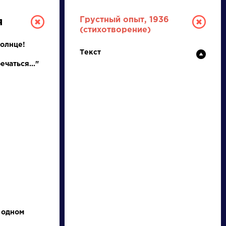
Грустный опыт, 1936
я
(стихотворение)
Солнце!
Текст
ечаться..."
ТУРА
И ЕГЭ
Ц
Ч
Ш
Щ
Э
Ю
Я
...
 одном