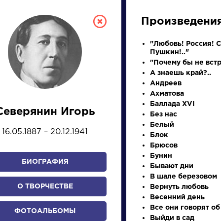
Произведени
"Любовь! Россия! 
Пушкин!.."
"Почему бы не встр
А знаешь край?..
Андреев
Ахматова
Баллада XVI
Северянин Игорь
Без нас
СКАЯ ЛИТЕРА
Белый
16.05.1887 – 20.12.1941
Блок
Брюсов
ПРЕЗЕНТАЦИЙ, УРОКОВ 
Бунин
БИОГРАФИЯ
Бывают дни
В шале березовом
О ТВОРЧЕСТВЕ
Вернуть любовь
И
К
Л
М
Н
О
П
Р
С
Т
У
Ф
Х
Весенний день
Все они говорят об
ФОТОАЛЬБОМЫ
Выйди в сад