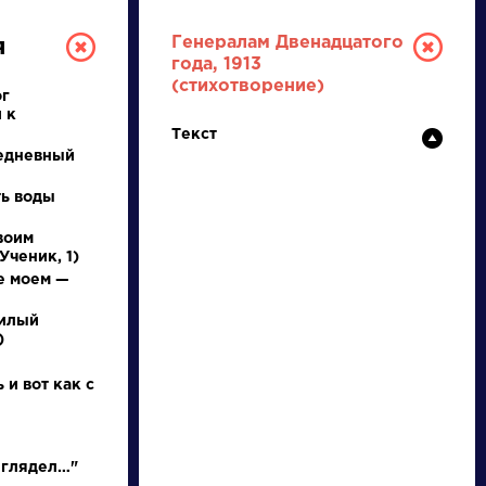
Генералам Двенадцатого
я
года, 1913
(стихотворение)
ог
 к
Текст
едневный
ть воды
воим
РУССКАЯ
Ученик, 1)
е моем —
ЛИТЕРАТУРА
милый
)
ДЛЯ ПРЕЗЕНТАЦИЙ,
УРОКОВ И ЕГЭ
 и вот как с
А
Б
В
Г
Д
Е
Ж
З
И
К
Л
М
 глядел…"