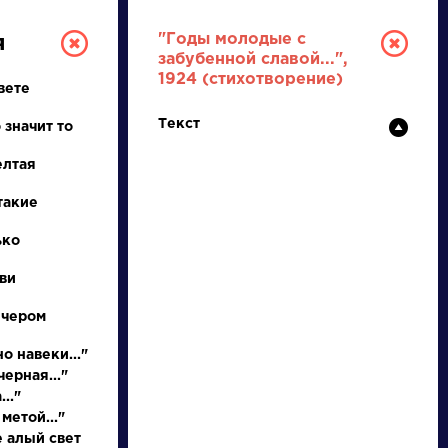
"Годы молодые с
я
забубенной славой...",
1924 (стихотворение)
вете
Текст
 значит то
елтая
такие
РУССКАЯ
ько
ви
ЛИТЕРАТУРА
ечером
ДЛЯ ПРЕЗЕНТАЦИЙ,
УРОКОВ И ЕГЭ
о навеки..."
ерная..."
А
Б
В
Г
Д
Е
Ж
З
И
К
Л
М
.."
метой..."
е алый свет