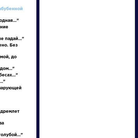
абубенной
родная…"
иние
е падай..."
ено. Без
 мой, до
писатели
дом..."
есах..."
.."
произведения
 чарующей
персонажи
 дремлет
словарь
ва
олубой..."