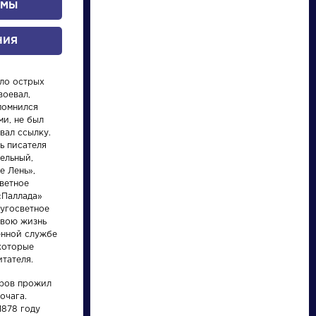
ОМЫ
НИЯ
ло острых
воевал,
апомнился
и, не был
ывал ссылку.
ь писателя
писатели
ельный,
е Лень»,
светное
произведения
«Паллада»
угосветное
свою жизнь
персонажи
енной службе
 которые
итателя.
словарь
аров прожил
очага.
1878 году