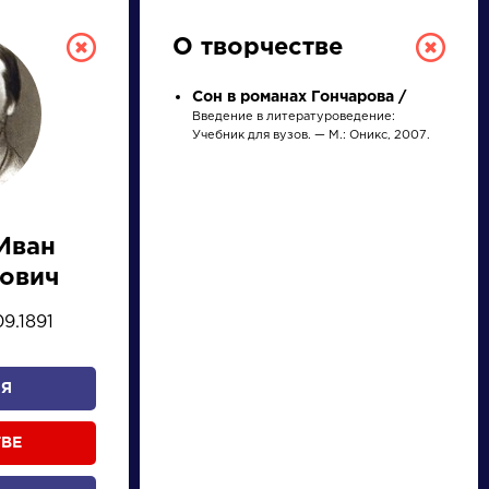
О творчестве
Сон в романах Гончарова /
Введение в литературоведение:
Учебник для вузов. — М.: Оникс, 2007.
Иван
РУССКАЯ
ович
ЛИТЕРАТУРА
09.1891
ДЛЯ ПРЕЗЕНТАЦИЙ,
УРОКОВ И ЕГЭ
Я
А
Б
В
Г
Д
Е
Ж
З
И
К
Л
М
ТВЕ