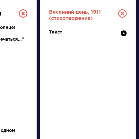
Весенний день, 1911
я
(стихотворение)
Солнце!
Текст
ечаться..."
РУССКАЯ
ЛИТЕРАТУРА
ДЛЯ ПРЕЗЕНТАЦИЙ,
УРОКОВ И ЕГЭ
А
Б
В
Г
Д
Е
Ж
З
И
К
Л
М
 одном