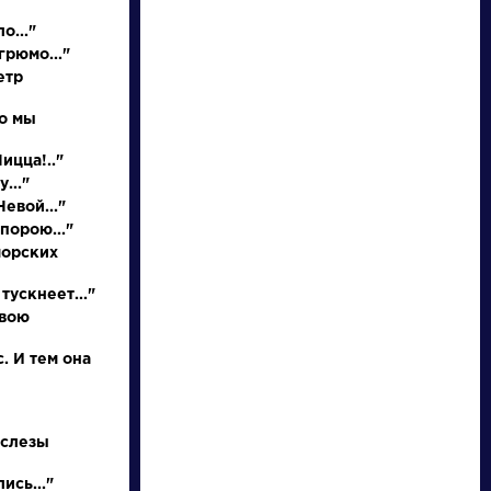
о..."
грюмо..."
етр
но мы
Ницца!.."
..."
евой..."
порою..."
писатели
морских
тускнеет..."
произведения
свою
персонажи
. И тем она
словарь
 слезы
ись..."