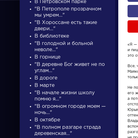
В Петровском парке
"В Петрополе прозрачном
мы умрем..."
"В Хороссане есть такие
двери..."
В библиотеке
"В голодной и больной
«Я — 
ПИСАТЕЛИ
неволе..."
и пи
это о
В горнице
"В деревне Бог живет не по
Все, 
писатели
углам…"
Маяк
тольк
В дороге
В марте
Не по
"В начале жизни школу
его ж
помню я..."
а пот
отсто
"В огромном городе моем —
Персонажи
Произвед
Юрье
ночь..."
отте
В октябре
Влад
Алоизий
На птичк
вспо
"В полном разгаре страда
разго
деревенская…"
Могарыч
не пр