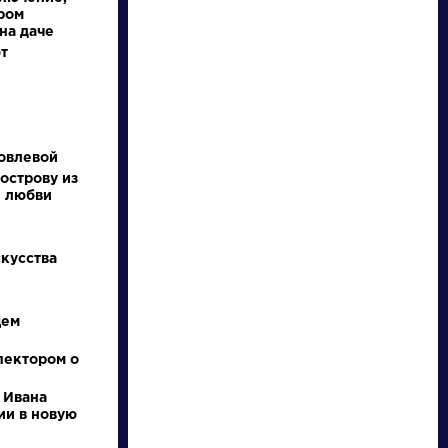
ром
на даче
т
НАЙТИ
овлевой
острову из
и любви
словарь
скусства
щем
ли
Писатели
пектором о
 Ивана
кий
Брюсов
ии в новую
ф
Валерий