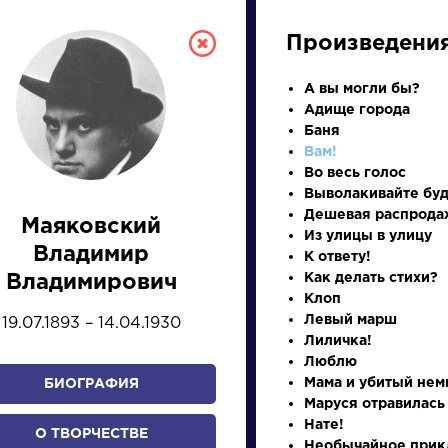
Произведени
А вы могли бы?
Адище города
Баня
Вам!
Во весь голос
Выволакивайте бу
Дешевая распрода
Маяковский
Из улицы в улицу
СКАЯ ЛИТЕРА
Владимир
К ответу!
Как делать стихи?
Владимирович
Клоп
ПРЕЗЕНТАЦИЙ, УРОКОВ 
Левый марш
19.07.1893 – 14.04.1930
Лиличка!
Люблю
Мама и убитый нем
БИОГРАФИЯ
И
К
Л
М
Н
О
П
Р
С
Т
У
Ф
Х
Маруся отравилась
Нате!
О ТВОРЧЕСТВЕ
Необычайное прик