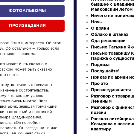
бывшее с Владими
Маяковским летом 
ФОТОАЛЬБОМЫ
Ничего не понимаю
Ночь
ПРОИЗВЕДЕНИЯ
О дряни
Облако в штанах
Ода революции
поэт. Этим и интересен. Об этом
Письмо Татьяне Як
шу. Об остальном — только если
Письмо товарищу К
тстоялось словом».
Парижа о сущност
что может быть сказано о
произведения
персонажи
Подлиза
овском, может быть сказано
Послушайте!
о о поэте.
Приказ по армии и
Про это
тому, конечно, что неважны
Прозаседавшиеся
изненные обстоятельства,
ому, что словом успело
Разговор с товари
яться очень многое. Лиля
Лениным
ения
Произведения
Писате
вна Брик, знавшая тончайшие
Разговор с фининс
нки настроений и состояний
поэзии
имира Владимировича,
Рассказ литейщика
у
Недоросль
Бродс
минала: «Он не любил
Козырева о вселен
варивать. Он всегда, ни на час
квартиру
Иоси
екращая, сочинял стихи.