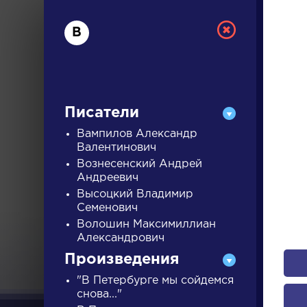
В
Писатели
Вампилов Александр
Валентинович
Вознесенский Андрей
РУС
Андреевич
Высоцкий Владимир
Семенович
ДЛЯ 
Волошин Максимиллиан
Александрович
Произведения
А
Б
В
Г
Д
Е
Ж
З
"В Петербурге мы сойдемся
снова..."