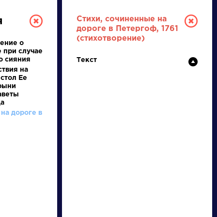
Стихи, сочиненные на
я
дороге в Петергоф, 1761
(стихотворение)
ение о
 при случае
о сияния
Текст
ствия на
стол Ее
рыни
аветы
да
на дороге в
РУССКАЯ
ЛИТЕРАТУРА
ДЛЯ ПРЕЗЕНТАЦИЙ,
УРОКОВ И ЕГЭ
А
Б
В
Г
Д
Е
Ж
З
И
К
Л
М