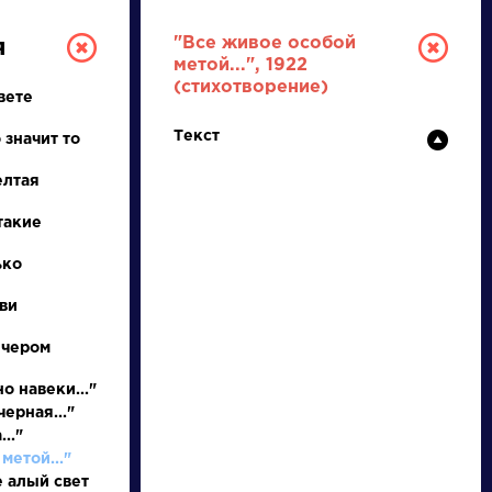
"Все живое особой
я
метой...", 1922
(стихотворение)
вете
Текст
 значит то
елтая
такие
ТУРА
ько
ви
И ЕГЭ
ечером
о навеки..."
ерная..."
Ц
Ч
Ш
Щ
Э
Ю
Я
...
.."
метой..."
е алый свет