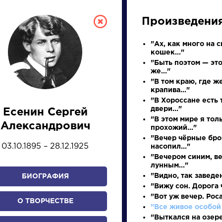
Произведени
"Ах, как много на с
кошек..."
"Быть поэтом — это
же..."
"В том краю, где ж
крапива..."
"В Хороссане есть 
двери..."
Есенин Сергей
СКАЯ ЛИТЕРА
"В этом мире я тол
Александрович
прохожий..."
"Вечер чёрные бро
03.10.1895 – 28.12.1925
насопил..."
ПРЕЗЕНТАЦИЙ, УРОКОВ 
"Вечером синим, в
лунным..."
"Видно, так заведен
БИОГРАФИЯ
"Вижу сон. Дорога ч
И
К
Л
М
Н
О
П
Р
С
Т
У
Ф
Х
"Вот уж вечер. Роса.
О ТВОРЧЕСТВЕ
"Все живое особой 
"Выткался на озер