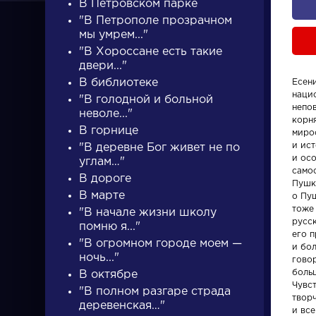
В Петровском парке
"В Петрополе прозрачном
мы умрем..."
"В Хороссане есть такие
двери..."
В библиотеке
Есен
нацио
"В голодной и больной
ПИСАТЕЛИ
непо
неволе..."
корн
В горнице
миро
и ис
"В деревне Бог живет не по
писатели
и ос
углам…"
само
В дороге
Пушк
В марте
о Пуш
тоже
"В начале жизни школу
русск
помню я..."
его п
"В огромном городе моем —
и бол
Словарь
Произвед
ночь..."
гово
боль
В октябре
Чувс
аллегория
Ода на д
"В полном разгаре страда
твор
деревенская…"
восшеств
и вс