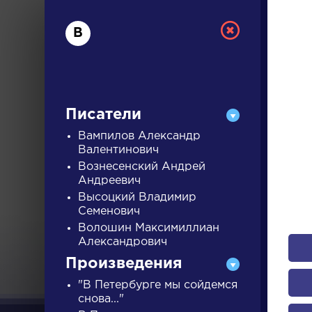
В
Писатели
Вампилов Александр
Валентинович
Вознесенский Андрей
РУС
Андреевич
Высоцкий Владимир
Семенович
ДЛЯ 
Волошин Максимиллиан
Александрович
Произведения
А
Б
В
Г
Д
Е
Ж
З
"В Петербурге мы сойдемся
снова..."