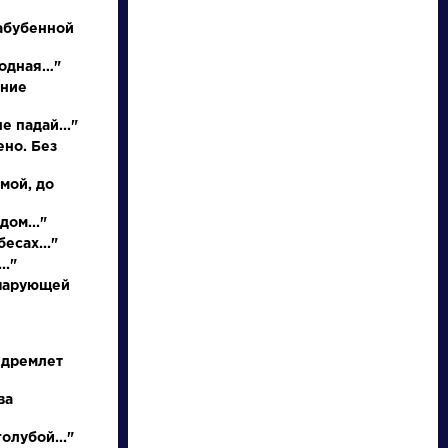
абубенной
родная…"
иние
е падай..."
НАЙТИ
ено. Без
 мой, до
словарь
дом..."
есах..."
.."
 чарующей
ли
Писатели
 дремлет
ва
ов
Булгаков
ий
Михаил
олубой..."