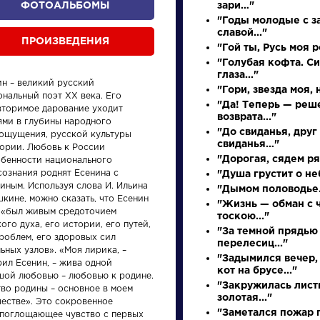
ФОТОАЛЬБОМЫ
зари…"
"Годы молодые с з
славой..."
ПРОИЗВЕДЕНИЯ
"Гой ты, Русь моя 
"Голубая кофта. С
глаза..."
ин – великий русский
"Гори, звезда моя, н
нальный поэт XX века. Его
"Да! Теперь — реш
вторимое дарование уходит
возврата..."
ями в глубины народного
"До свиданья, друг
ощущения, русской культуры
свиданья…"
тории. Любовь к России
произведения
персонажи
"Дорогая, сядем ря
обенности национального
сознания роднят Есенина с
"Душа грустит о неб
иным. Используя слова И. Ильина
"Дымом половодье.
кине, можно сказать, что Есенин
"Жизнь — обман с
 «был живым средоточием
тоскою..."
ого духа, его истории, его путей,
"За темной прядью
роблем, его здоровых сил
перелесиц..."
ьных узлов». «Моя лирика, –
ения
Писатели
Писате
"Задымился вечер,
рил Есенин, – жива одной
кот на брусе..."
шой любовью – любовью к родине.
"Закружилась лист
тво родины – основное в моем
ень
Бродский
Брюс
золотая..."
честве». Это сокровенное
ия на
Иосиф
Валер
"Заметался пожар г
епоглощающее чувство с первых