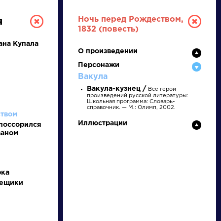
Ночь перед Рождеством,
я
1832 (повесть)
ана Купала
О произведении
Персонажи
Вакула
Вакула-кузнец /
Все герои
произведений русской литературы:
Школьная программа: Словарь-
справочник. — М.: Олимп, 2002.
ством
РУССКАЯ
Иллюстрации
 поссорился
ваном
ЛИТЕРАТУРА
ДЛЯ ПРЕЗЕНТАЦИЙ,
УРОКОВ И ЕГЭ
рка
мещики
А
Б
В
Г
Д
Е
Ж
З
И
К
Л
М