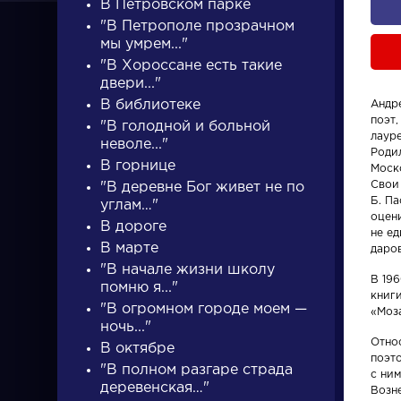
В Петровском парке
"В Петрополе прозрачном
мы умрем..."
"В Хороссане есть такие
двери..."
В библиотеке
Андр
поэт,
"В голодной и больной
ПИСАТЕЛИ
лаур
неволе..."
Родил
В горнице
Моск
Свои
"В деревне Бог живет не по
писатели
Б. П
углам…"
оцени
В дороге
не е
В марте
даро
"В начале жизни школу
В 19
помню я..."
книг
"В огромном городе моем —
«Моз
Писатели
Словарь
ночь..."
Отно
В октябре
поэт
Гончаров Иван
аллегори
"В полном разгаре страда
с ним
деревенская…"
Александрович
Возн