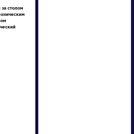
 за столом
ехническим
фом
ический
НАЙТИ
словарь
ли
Писатели
кий
Бунин Иван
ф
Алексеевич