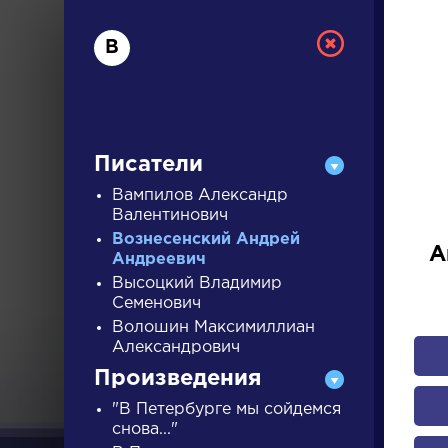
В
Писатели
Вампилов Александр
Валентинович
Вознесенский Андрей
РУС
А
Андреевич
Высоцкий Владимир
Семенович
ДЛЯ 
Волошин Максимиллиан
Александрович
Произведения
А
Б
В
Г
Д
Е
Ж
З
"В Петербурге мы сойдемся
снова..."