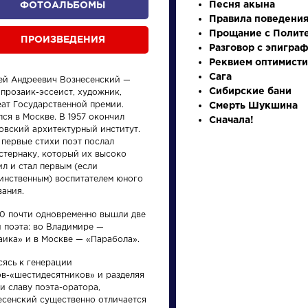
Песня акына
ФОТОАЛЬБОМЫ
Правила поведения
Прощание с Полит
ПРОИЗВЕДЕНИЯ
Разговор с эпигра
Реквием оптимист
Сага
ей Андреевич Вознесенский —
Сибирские бани
 прозаик-эссеист, художник,
еат Государственной премии.
Смерть Шукшина
ся в Москве. В 1957 окончил
Сначала!
овский архитектурный институт.
 первые стихи поэт послал
произведения
персонажи
астернаку, который их высоко
л и стал первым (если
динственным) воспитателем юного
вания.
60 почти одновременно вышли две
и поэта: во Владимире —
аика» и в Москве — «Парабола».
Произведения
Писате
сясь к генерации
ов-«шестидесятников» и разделяя
я
Гусар
Бродс
и славу поэта-оратора,
Иоси
есенский существенно отличается