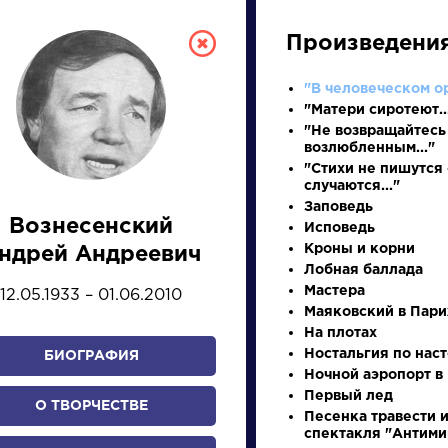
Произведени
"В человеческом ор
"Матери сиротеют..
"Не возвращайтесь
возлюбленным..."
"Стихи не пишутся
случаются..."
Заповедь
Вознесенский
Исповедь
СКАЯ ЛИТЕРА
Кроны и корни
ндрей Андреевич
Лобная баллада
Мастера
12.05.1933 – 01.06.2010
ПРЕЗЕНТАЦИЙ, УРОКОВ 
Маяковский в Пар
На плотах
Ностальгия по нас
БИОГРАФИЯ
Ночной аэропорт в
И
К
Л
М
Н
О
П
Р
С
Т
У
Ф
Х
Первый лед
О ТВОРЧЕСТВЕ
Песенка травести и
спектакля "Антим