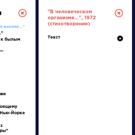
"В человеческом
я
организме...", 1972
(стихотворение)
ганизме..."
."
Текст
 к былым
 —
ТУРА
И ЕГЭ
иже
тоящему
 Нью-Йорке
Ц
Ч
Ш
Щ
Э
Ю
Я
...
з
иры"